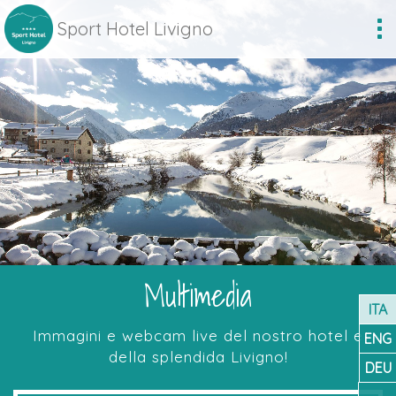
Sport Hotel Livigno
To
na
Multimedia
ITA
Immagini e webcam live del nostro hotel e
ENG
della splendida Livigno!
DEU